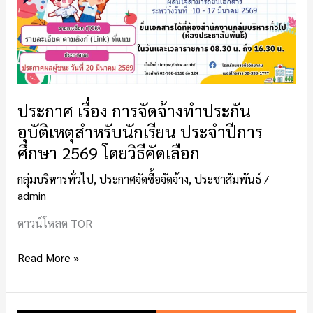
จัด
จ้าง
ทำ
ประกัน
อุบัติเหตุ
สำหรับ
ประกาศ เรื่อง การจัดจ้างทำประกัน
นักเรียน
ประจำ
อุบัติเหตุสำหรับนักเรียน ประจำปีการ
ปี
ศึกษา 2569 โดยวิธีคัดเลือก
การ
ศึกษา
กลุ่มบริหารทั่วไป
,
ประกาศจัดซื้อจัดจ้าง
,
ประชาสัมพันธ์
/
admin
2569
โดย
ดาวน์โหลด TOR
วิธี
คัด
Read More »
เลือก