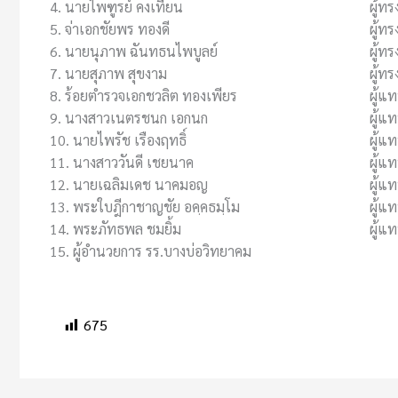
4. นายไพฑูรย์ คงเทียน
ผู้ทร
5. จ่าเอกชัยพร ทองดี
ผู้ทร
6. นายนุภาพ ฉันทธนไพบูลย์
ผู้ทร
7. นายสุภาพ สุขงาม
ผู้ทร
8. ร้อยตำรวจเอกชวลิต ทองเพียร
ผู้แ
9. นางสาวเนตรชนก เอกนก
ผู้แ
10. นายไพรัช เรืองฤทธิ์
ผู้แท
11. นางสาววันดี เชยนาค
ผู้แ
12. นายเฉลิมเดช นาคมอญ
ผู้แ
13. พระใบฎีกาชาญชัย อคฺคธมฺโม
ผู้แ
14. พระภัทธพล ชมยิ้ม
ผู้แ
15. ผู้อำนวยการ รร.บางบ่อวิทยาคม
ผู้ทร
675