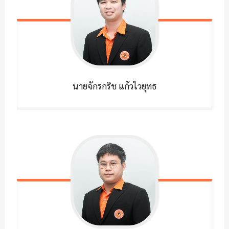
นายจักรกริช
แก้วไวยุทธ