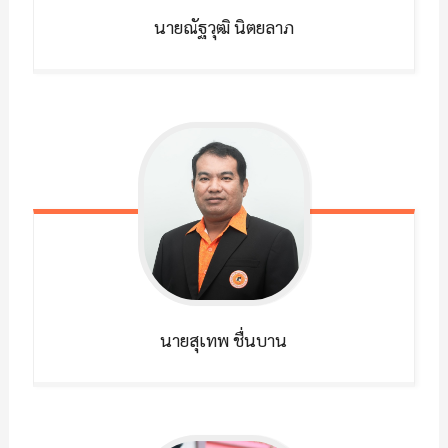
นายณัฐวุฒิ
นิตยลาภ
นายสุเทพ
ชื่นบาน