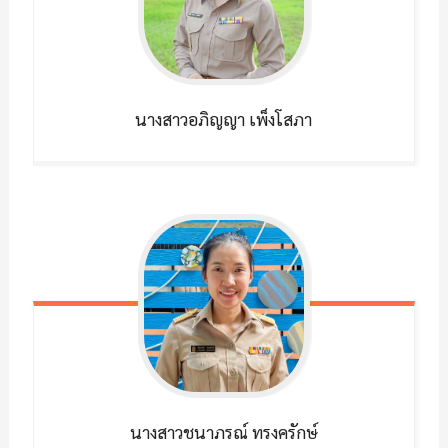
นางสาวอภิญญา
เพ็งโสภา
นางสาวชนาภรณ์
ทรงครักษ์