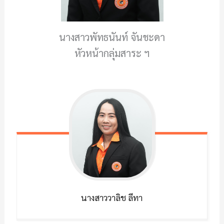
นางสาวพัทธนันท์ จันชะดา
หัวหน้ากลุ่มสาระ ฯ
นางสาววาลิช
ลีทา