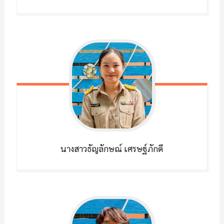
นางสาวธัญลักษณ์
เศรษฐ์ภักดี