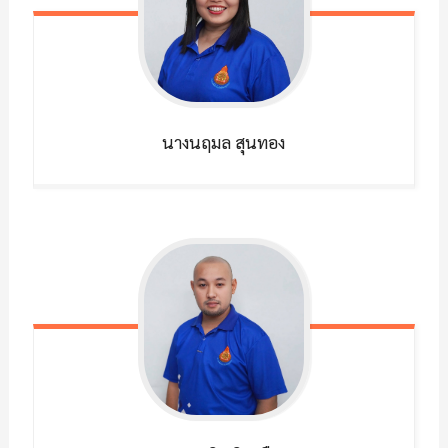
นางนฤมล
สุนทอง