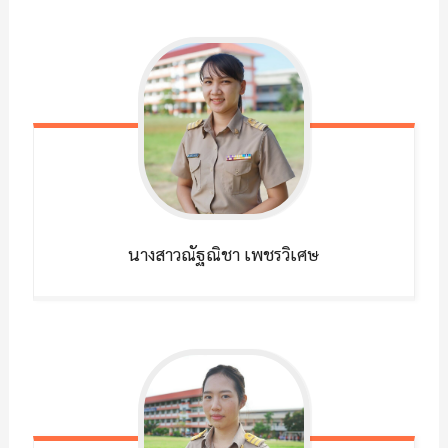
นางสาวณัฐณิชา
เพชรวิเศษ