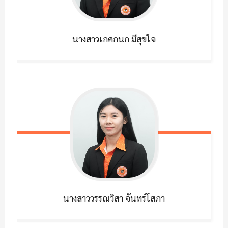
นางสาวเกศกนก
มีสุขใจ
นางสาววรรณวิสา
จันทร์โสภา