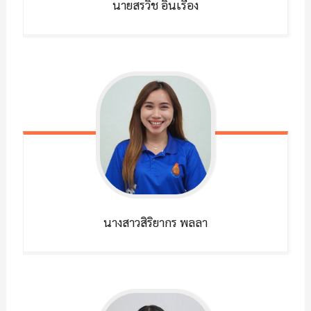
นายสรวิช
อินเรือง
นางสาวสิริยากร
พลลา