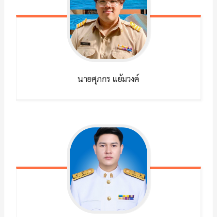
นายศุภกร
แย้มวงค์