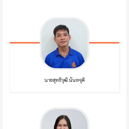
นายสุทธิวุฒิ
นันทจุติ