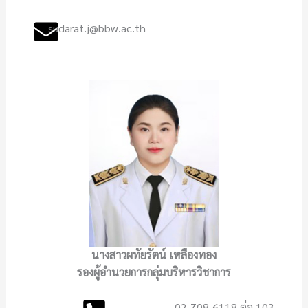
sudarat.j@bbw.ac.th
นางสาวผทัยรัตน์ เหลืองทอง
รองผู้อำนวยการกลุ่มบริหารวิชาการ
02-708-6118 ต่อ 103