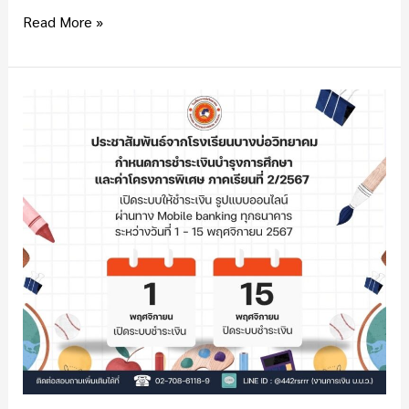
การ
Read More »
ศึกษา
2568
กำหนดการ
จ่าย
ค่า
บำรุง
การ
ศึกษา
และ
ค่า
โครงการ
พิเศษ
ภาค
เรียน
ที่
2