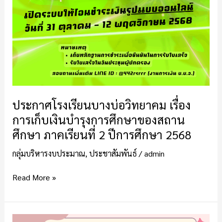
เงิน
บำรุง
การ
ศึกษา
ของ
สถาน
ศึกษา
ภาค
ประกาศโรงเรียนบางบ่อวิทยาคม เรื่อง
เรียน
การเก็บเงินบำรุงการศึกษาของสถาน
ที่
ศึกษา ภาคเรียนที่ 2 ปีการศึกษา 2568
2
ปี
กลุ่มบริหารงบประมาณ
,
ประชาสัมพันธ์
/
admin
การ
ศึกษา
Read More »
2568
ประกาศ