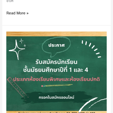
อบค
ศึกษา
2566
Read More »
ประกาศ
รับ
สมัคร
นักเรียน
ชั้น
ม.1
และ
ม.4
ปี
การ
ศึกษา
2566